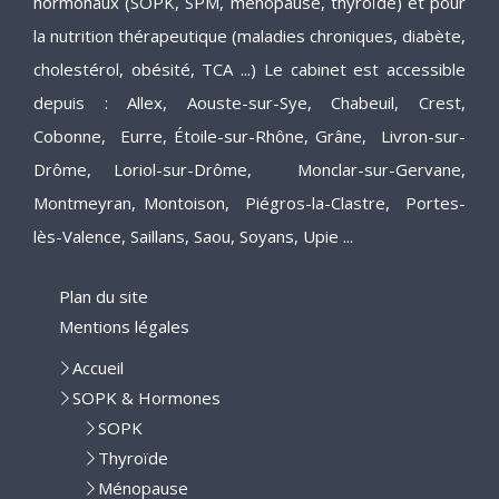
hormonaux (SOPK, SPM, ménopause, thyroïde) et pour
la nutrition thérapeutique (maladies chroniques, diabète,
cholestérol, obésité, TCA ...) Le cabinet est accessible
depuis : Allex, Aouste-sur-Sye, Chabeuil, Crest,
Cobonne, Eurre, Étoile-sur-Rhône, Grâne, Livron-sur-
Drôme, Loriol-sur-Drôme, Monclar-sur-Gervane,
Montmeyran, Montoison, Piégros-la-Clastre, Portes-
lès-Valence, Saillans, Saou, Soyans, Upie ...
Plan du site
Mentions légales
Accueil
SOPK & Hormones
SOPK
Thyroïde
Ménopause