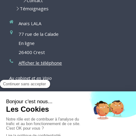
Contact
Témoignages
Anaïs LALA
77 rue de la Calade
En ligne
26400
Crest
Afficher le téléphone
Au cabinet et en Visio
Du
Lundi
au
Vendredi
de
9h15
à
16h
Prendre rendez-vous
Création et référencement du site par Simplébo