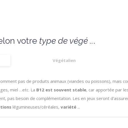
lon votre
type de végé ..
.
Végétalien
somment pas de produits animaux (viandes ou poissons), mais c
mages, miel …etc. La
B12 est souvent stable
, car apportée par le
t, pas besoin de complémentation. Les en jeux seront d'assure
tions
légumineuses/céréales,
variété
...