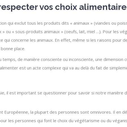
respecter vos choix alimentaire
ion qui exclut tous les produits dits « animaux » (viandes ou pois
 » ou « sous-produits animaux » (oeufs, lait, miel …). Pour les v
ce qui concerne les animaux. En effet, même si les raisons pour d
 bonne place.
u temps, de manière consciente ou inconsciente, une dimension cult
alimenter est un acte complexe qui va au delà du fait de simpleme
sie, il est important se questionner pour savoir si notre manière d
t Européenne, la plupart des personnes sont omnivores. Il en déc
té pour les personnes qui font le choix du végétarisme ou du véga