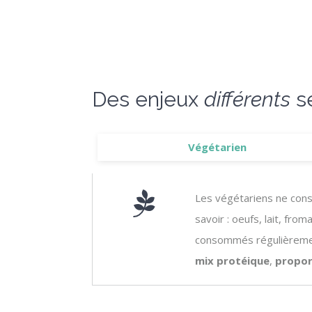
Des enjeux
différents
se
Végétarien
Les végétariens ne con
savoir : oeufs, lait, fro
consommés régulièremen
mix protéique
,
propor