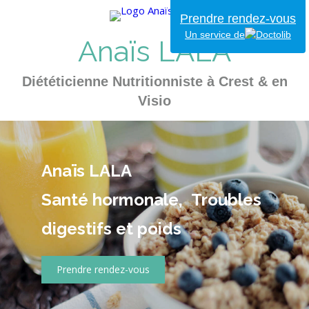
Prendre rendez-vous
Un service de
Anaïs LALA
Diététicienne Nutritionniste à Crest & en
Visio
Anaïs LALA
Santé hormonale, Troubles
digestifs et poids
Prendre rendez-vous