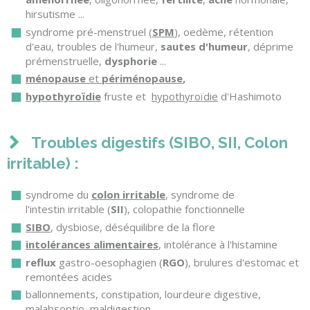
hirsutisme ...
syndrome pré-menstruel (
SPM
), oedème, rétention
d'eau, troubles de l'humeur,
sautes d'humeur
, déprime
prémenstruelle,
dysphorie
...
ménopause
et
périménopause
,
hypothyroïdie
fruste et
hypothyroïdie
d'Hashimoto
Troubles digestifs (SIBO, SII, Colon
irritable) :
syndrome du
colon irritable
, syndrome de
l'intestin irritable (
SII
), colopathie fonctionnelle
SIBO
, dysbiose, déséquilibre de la flore
intolérances alimentaires
, intolérance à l'histamine
reflux
gastro-oesophagien (
RGO
), brulures d'estomac et
remontées acides
ballonnements, constipation, lourdeure digestive,
malabsoptio, maldigestion