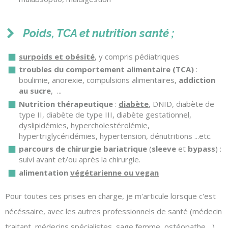
Poids, TCA et nutrition santé ;
surpoids et obésité
, y compris pédiatriques
troubles du comportement alimentaire (TCA)
:
boulimie, anorexie, compulsions alimentaires,
addiction
au sucre
, ...
Nutrition thérapeutique
:
diabète
, DNID, diabète de
type II, diabète de type III, diabète gestationnel,
dyslipidémies
,
hypercholestérolémie
,
hypertriglycéridémies, hypertension, dénutritions ...etc.
parcours de chirurgie bariatrique
(
sleeve
et
bypass
) :
suivi avant et/ou après la chirurgie.
alimentation
végétarienne ou vegan
Pour toutes ces prises en charge, je m'articule lorsque c'est
nécéssaire, avec les autres professionnels de santé (médecin
traitant, médecins spécialistes, sage femme, ostéopathe ...).