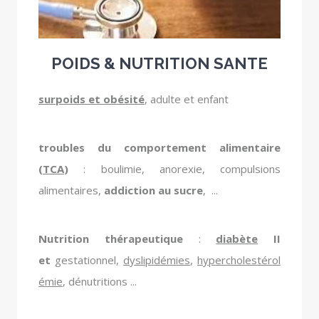
POIDS & NUTRITION SANTE
surpoids et obésité
, adulte et enfant
troubles du comportement alimentaire
(
TCA
)
: boulimie, anorexie, compulsions
alimentaires,
addiction au sucre
, ...
Nutrition thérapeutique
:
diabète
II
et
gestationnel,
dyslipidémies
,
hypercholestérol
émie
, dénutritions ...