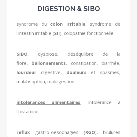
DIGESTION & SIBO
syndrome du
colon irritable
, syndrome de
l'intestin irritable (
SII
), colopathie fonctionnelle
SIBO
, dysbiose, déséquilibre de la
flore,
ballonnements
, constipation, diarrhée,
lourdeur
digestive,
douleurs
et spasmes,
malabsoption, maldigestion ...
intolérances alimentaires
, intolérance à
l'histamine
reflux
gastro-oesophagien (
RGO
), brulures