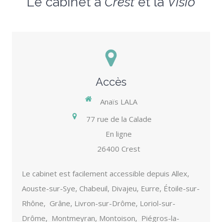
Le cabinet à
Crest
et la
Visio
Accès
Anaïs LALA
77 rue de la Calade
En ligne
26400
Crest
Le cabinet est facilement accessible depuis Allex,
Aouste-sur-Sye, Chabeuil, Divajeu, Eurre, Étoile-sur-
Rhône, Grâne, Livron-sur-Drôme, Loriol-sur-
Drôme, Montmeyran, Montoison, Piégros-la-