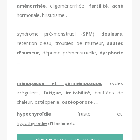
aménorrhée
, oligoménorrhée,
fertilité
,
acné
hormonale, hirsutisme ...
syndrome pré-menstruel (
SPM
),
douleurs
,
rétention d'eau, troubles de l'humeur,
sautes
d'humeur
, déprime prémenstruelle,
dysphorie
...
ménopause
et
périménopause
,
cycles
irréguliers,
fatigue, irritabilité,
bouffées de
chaleur, ostéopénie
, ostéoporose ...
hypothyroïdie
fruste et
hypothyroïdie
d'Hashimoto