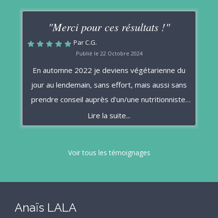
"Merci pour ces résultats !"
Par C.G.
Publié le 22 Octobre 2024
En automne 2022 je deviens végétarienne du
jour au lendemain, sans effort, mais aussi sans
prendre conseil auprès d'un/une nutritionniste.
Résultat : en automne 2023, jamais rassasiée,
Lire la suite...
j'avais pris 7 kg et ma thyroïde s'était déréglée.
Je me trainais. Jadis plutôt normale/mince et
Voir tous les témoignages
dynamique, je ne me reconnaissais pas. Mon
médecin généraliste commençait à évoquer la
prise quotidienne de lévothyroxine... Avant de
me médicaliser à vie, j'ai pris conseil auprès
Anaïs LALA
d'Anaïs LALA. Elle m'a éclairée sur l'importance