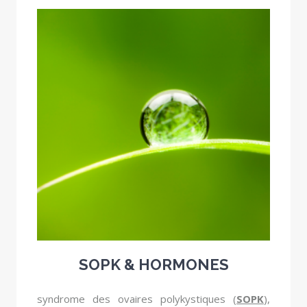
SOPK & HORMONES
syndrome des ovaires polykystiques (
SOPK
),