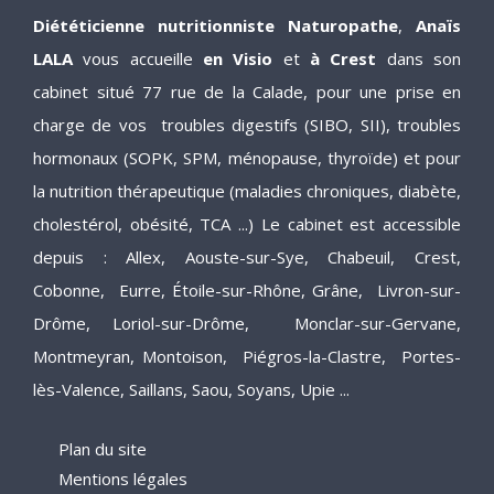
Diététicienne nutritionniste Naturopathe
,
Anaïs
des protéines et donné des conseils judicieux
LALA
vous accueille
en Visio
et
à Crest
dans son
pour les assimiler au mieux. En 4 mois j'ai
cabinet situé 77 rue de la Calade, pour une prise en
retrouvé la forme, perdu 5 kg (pour l'instant) et
charge de vos troubles digestifs (SIBO, SII), troubles
surtout (c'est l'info du jour !!) mon indice
hormonaux (SOPK, SPM, ménopause, thyroïde) et pour
d'activité de la thyroïde est redevenu normal,
la nutrition thérapeutique (maladies chroniques, diabète,
sans complémenter avec de l'iode ! Je
cholestérol, obésité, TCA ...) Le cabinet est accessible
recommande vivement de prendre conseil
depuis : Allex, Aouste-sur-Sye, Chabeuil, Crest,
auprès d'Anaïs LALA, notamment avant de
Cobonne, Eurre, Étoile-sur-Rhône, Grâne, Livron-sur-
prendre de grandes décisions sur son
Drôme, Loriol-sur-Drôme, Monclar-sur-Gervane,
alimentation.
Montmeyran, Montoison, Piégros-la-Clastre, Portes-
lès-Valence, Saillans, Saou, Soyans, Upie ...
Plan du site
Mentions légales