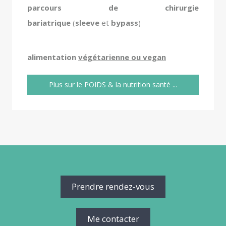
parcours de chirurgie
bariatrique
(
sleeve
et
bypass
)
alimentation
végétarienne ou vegan
Plus sur le POIDS & la nutrition santé ...
Prendre rendez-vous
Me contacter