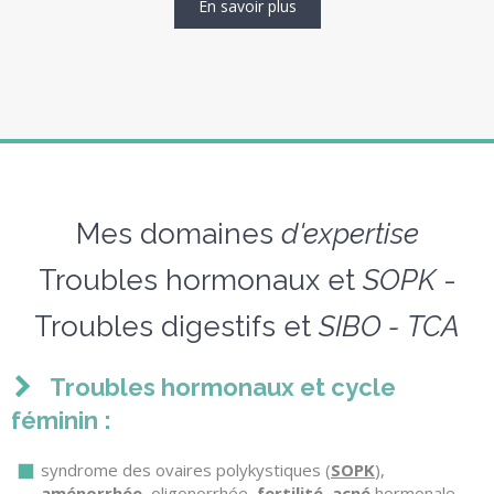
En savoir plus
Mes domaines
d'expertise
Troubles hormonaux et
SOPK
-
Troubles digestifs et
SIBO - TCA
Troubles hormonaux et cycle
féminin :
syndrome des ovaires polykystiques (
SOPK
),
aménorrhée
, oligonorrhée,
fertilité
,
acné
hormonale,