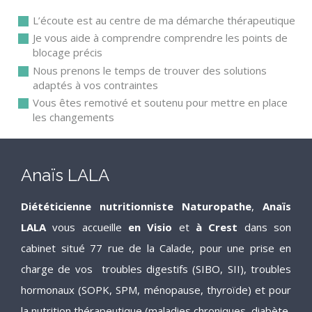
L’écoute est au centre de ma démarche thérapeutique
Je vous aide à comprendre comprendre les points de
blocage précis
Nous prenons le temps de trouver des solutions
adaptés à vos contraintes
Vous êtes remotivé et soutenu pour mettre en place
les changements
Anaïs LALA
Diététicienne nutritionniste Naturopathe
,
Anaïs
LALA
vous accueille
en Visio
et
à Crest
dans son
cabinet situé 77 rue de la Calade, pour une prise en
charge de vos troubles digestifs (SIBO, SII), troubles
hormonaux (SOPK, SPM, ménopause, thyroïde) et pour
la nutrition thérapeutique (maladies chroniques, diabète,