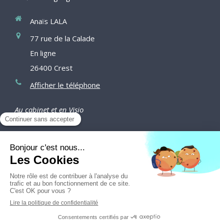
Anaïs LALA
77 rue de la Calade
En ligne
26400
Crest
Afficher le téléphone
Au cabinet et en Visio
Du
Lundi
au
Vendredi
de
9h15
à
16h
Prendre rendez-vous
Création et référencement du site par Simplébo
Site créé grâce à
SmartDiet