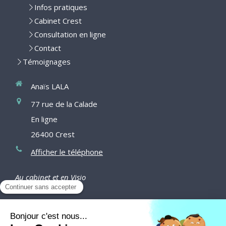
Infos pratiques
Cabinet Crest
Consultation en ligne
Contact
Témoignages
Anaïs LALA
77 rue de la Calade
En ligne
26400
Crest
Afficher le téléphone
Au cabinet et en Visio
Du
Lundi
au
Vendredi
de
9h15
à
16h