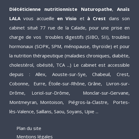
Diététicienne nutritionniste Naturopathe
,
Anaïs
LALA
vous accueille
en Visio
et
à Crest
dans son
cabinet situé 77 rue de la Calade, pour une prise en
charge de vos troubles digestifs (SIBO, SII), troubles
hormonaux (SOPK, SPM, ménopause, thyroïde) et pour
la nutrition thérapeutique (maladies chroniques, diabète,
cholestérol, obésité, TCA ...) Le cabinet est accessible
depuis : Allex, Aouste-sur-Sye, Chabeuil, Crest,
Cobonne, Eurre, Étoile-sur-Rhône, Grâne, Livron-sur-
Drôme, Loriol-sur-Drôme, Monclar-sur-Gervane,
Montmeyran, Montoison, Piégros-la-Clastre, Portes-
lès-Valence, Saillans, Saou, Soyans, Upie ...
Plan du site
Mentions légales